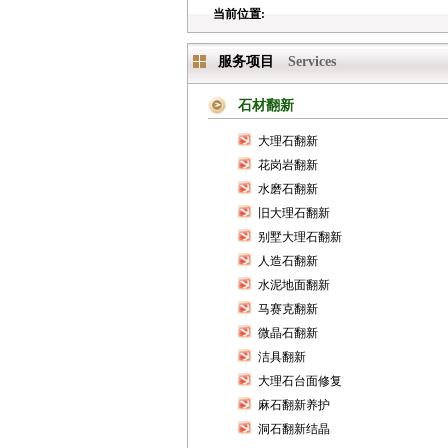
当前位置:
服务项目
Services
石材翻新
大理石翻新
花岗岩翻新
水磨石翻新
旧大理石翻新
别墅大理石翻新
人造石翻新
水泥地面翻新
马赛克翻新
微晶石翻新
洁具翻新
大理石台面修复
麻石翻新养护
洞石翻新结晶