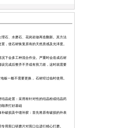
大理石、水磨石、花岗岩做再造翻新。其方法
处置，使石材恢复原有的天然质感及光泽度。
数情况下会多工种混合作业。严重时会造成石材
铺设完成后整齐不齐或有剪刀差，这时就需要
材地板一般不需要更换， 石材经过临时使用。
石材结晶处置：采用有针对性的结晶粉或结晶药
的颐养打好基础
 修补破损及中缝补胶：首先将原有破损的外表
使用专用剪口研磨片对剪口位进行精心打磨。