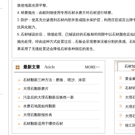
致使地面光滑平整。
4. 研磨抛光：由粗到细使用专用石材水磨片对石材进行研磨。
5. 防护：使其充分渗透到石材内部并形成阻水保护层，利用庄臣或百云
抗风化能力。
6..石材铺设好后， 填缝处理。已铺设好的石板相邻间隙中以石材颜色近
抛光处理。经由这种方式处置过后，石板会呈现整体没被分割的美感。石
果采用了无缝处置还会降低石材各种病症的发生。
石材
最新文章
Aticle
MORE>>
黄金
石材翻新三种方法：磨抛 、喷沙、涂层
石材
大理石翻新磨片
污染后的大理石翻新后焕然一新
大理
水磨石地面如何翻新
大理
大理石翻新报价表
大理
石材翻新适用于哪些石材
徐汇