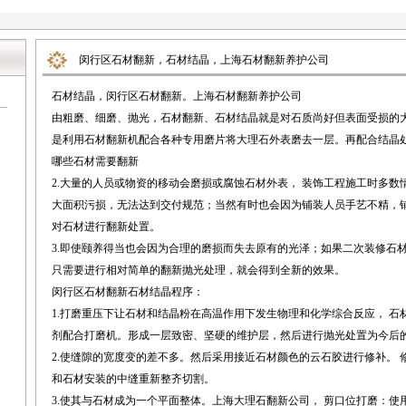
闵行区石材翻新，石材结晶，上海石材翻新养护公司
石材结晶，闵行区石材翻新。上海石材翻新养护公司
由粗磨、细磨、抛光，石材翻新、石材结晶就是对石质尚好但表面受损的
是利用石材翻新机配合各种专用磨片将大理石外表磨去一层。再配合结晶
哪些石材需要翻新
2.大量的人员或物资的移动会磨损或腐蚀石材外表， 装饰工程施工时多
大面积污损，无法达到交付规范；当然有时也会因为铺装人员手艺不精，
对石材进行翻新处置。
3.即使颐养得当也会因为合理的磨损而失去原有的光泽；如果二次装修石
只需要进行相对简单的翻新抛光处理，就会得到全新的效果。
闵行区石材翻新石材结晶程序：
1.打磨重压下让石材和结晶粉在高温作用下发生物理和化学综合反应， 
剂配合打磨机。形成一层致密、坚硬的维护层，然后进行抛光处置为今后
2.使缝隙的宽度变的差不多。然后采用接近石材颜色的云石胶进行修补。
和石材安装的中缝重新整齐切割。
3.使其与石材成为一个平面整体。上海大理石翻新公司， 剪口位打磨：