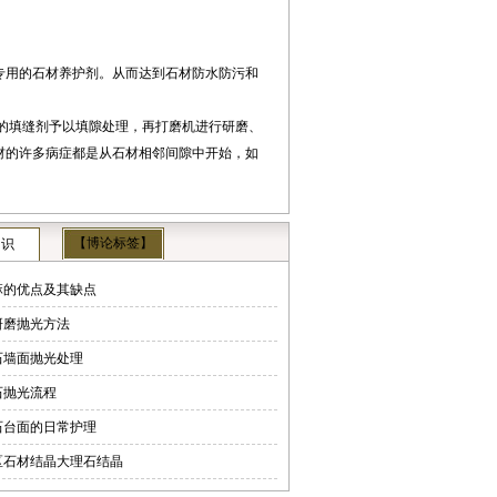
牌专用的石材养护剂。从而达到石材防水防污和
似的填缝剂予以填隙处理，再打磨机进行研磨、
材的许多病症都是从石材相邻间隙中开始，如
【博论标签】
知识
麻的优点及其缺点
研磨抛光方法
石墙面抛光处理
石抛光流程
石台面的日常护理
区石材结晶大理石结晶